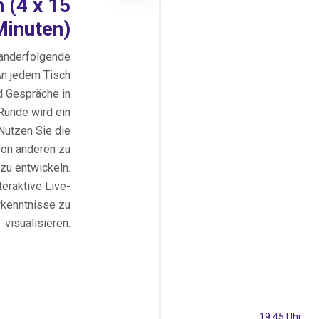
 (4 x 15
Minuten)
inanderfolgende
n jedem Tisch
d Gespräche in
Runde wird ein
Nutzen Sie die
von anderen zu
zu entwickeln.
teraktive Live-
kenntnisse zu
visualisieren.
19:45 Uhr